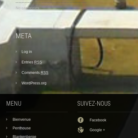
No categories
META
Log in
Entries
RSS
Comments
RSS
WordPress.org
MENU
SUIVEZ-NOUS
Bienvenue
Facebook
Penthouse
Google +
Blankenberge