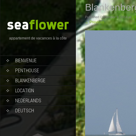
Blankenber
Published
December 9, 2014
at
19
←
Previous
appartement de vacances à la côte
SKIP TO CONTENT
BIENVENUE
PENTHOUSE
BLANKENBERGE
LOCATION
NEDERLANDS
DEUTSCH